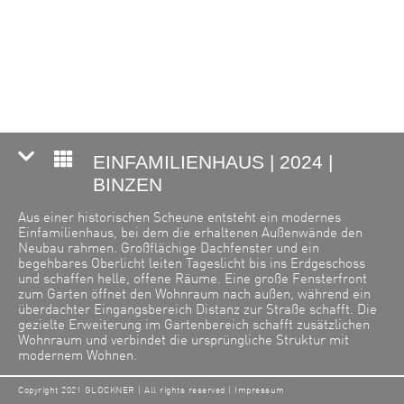
EINFAMILIENHAUS | 2024 |
BINZEN
Aus einer historischen Scheune entsteht ein modernes
Einfamilienhaus, bei dem die erhaltenen Außenwände den
Neubau rahmen. Großflächige Dachfenster und ein
begehbares Oberlicht leiten Tageslicht bis ins Erdgeschoss
und schaffen helle, offene Räume. Eine große Fensterfront
zum Garten öffnet den Wohnraum nach außen, während ein
überdachter Eingangsbereich Distanz zur Straße schafft. Die
gezielte Erweiterung im Gartenbereich schafft zusätzlichen
Wohnraum und verbindet die ursprüngliche Struktur mit
modernem Wohnen.
Fotos: Yohan Zerdoun
Copyright 2021 GLOCKNER | All rights reserved |
Impressum