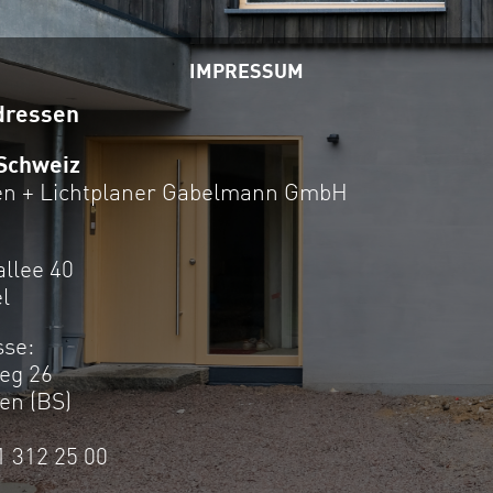
IMPRESSUM
dressen
 Schweiz
ten + Lichtplaner Gabelmann GmbH
allee 40
l
sse:
weg 26
en (BS)
61 312 25 00