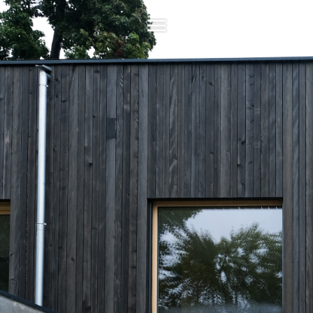
PHILOSOPHIE
STÄRKEN + WERTE
PROJEKTE
ÜBER UNS
OFFENE STELLEN
KONTAKT