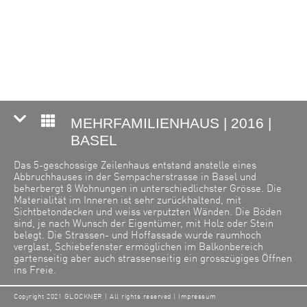
MEHRFAMILIENHAUS | 2016 |
BASEL
Das 5-geschossige Zeilenhaus entstand anstelle eines
Abbruchhauses in der Sempacherstrasse in Basel und
beherbergt 8 Wohnungen in unterschiedlichster Grösse. Die
Materialität im Inneren ist sehr zurückhaltend, mit
Sichtbetondecken und weiss verputzten Wänden. Die Böden
sind, je nach Wunsch der Eigentümer, mit Holz oder Stein
belegt. Die Strassen- und Hoffassade wurde raumhoch
verglast, Schiebefenster ermöglichen im Balkonbereich
gartenseitig aber auch strassenseitig ein grosszügiges Öffnen
ins Freie.
Fotos: Lilli Kehl
Copyright 2021 GLOCKNER | All rights reserved |
Impressum