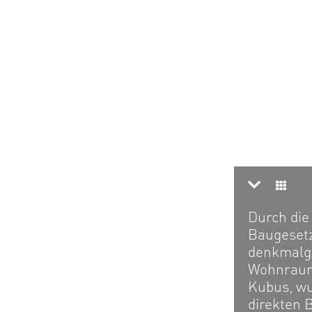
Durch die
Baugesetz
denkmalge
Wohnraum 
Kubus, wu
direkten 