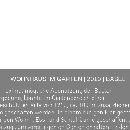
WOHNHAUS IM GARTEN | 2010 | BASEL
 maximal mögliche Ausnutzung der Basler
gebung, konnte im Gartenbereich einer
schützten Villa von 1910, ca. 100 m² zusätzliche
geschaffen werden. In einem ruhigen klar gest
rden Wohn-, Ess- und Schlafräume geschaffen, 
Bezug zum vorgelagerten Garten erhalten. In den