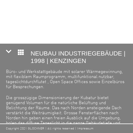
NEUBAU INDUSTRIEGEBÄUDE |
1998 | KENZINGEN
Büro- und Werkstattgebäude mit solarer Wärmegewinnung,
mit flexiblem Raumprogramm, multifunktional nutzbar,
tageslichtdurchflutet , Open Space Offices sowie Einzelbüros
für Besprechungen.
Die grosszügige Dimensionierung der Kubatur bietet
genügend Volumen für die natürliche Belüftung und
Belichtung der Räume. Das nach Norden ansteigende Dach
verstärkt die Weiträumigkeit. Grosse Fensterflächen nach
Norden hin geben einen freien Ausblick auf die Umgebung,
holen das diffuse Tageslicht in die ganze Gebäudetiefe und
lassen das Obergeschoss wie eine Schiffskommandobrücke
Copyright 2021 GLOCKNER | All rights reserved |
Impressum
wirken.