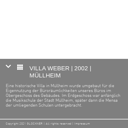
VILLA WEBER | 2002 |
MÜLLHEIM
Eine historische Villa in Müllheim wurde umgebaut für die
Eigennutzung der Büroräumlichkeiten unseres Büros im
Obergeschoss des Gebäudes. Im Erdgeschoss war anfänglich
die Musikschule der Stadt Müllheim, später dann die Mensa
der umliegenden Schulen untergebracht.
Copyright 2021 GLOCKNER | All rights reserved |
Impressum