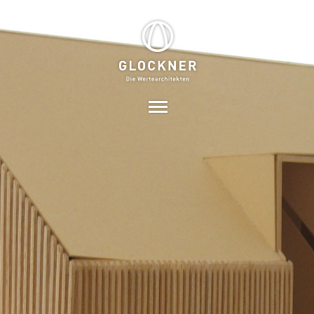
PHILOSOPHIE
STÄRKEN + WERTE
PROJEKTE
ÜBER UNS
OFFENE STELLEN
KONTAKT