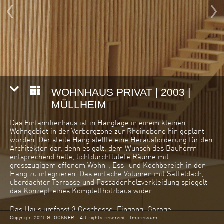
WOHNHAUS PRIVAT | 2003 |
MÜLLHEIM
Das Einfamilienhaus ist in Hanglage in einem kleinen
Wohngebiet in der Vorbergzone zur Rheinebene hin geplant
worden. Der steile Hang stellte eine Herausforderung für den
Architekten dar, denn es galt, dem Wunsch des Bauherrn
entsprechend helle, lichtdurchflutete Räume mit
grosszügigem offenem Wohn-, Ess- und Kochbereich in den
Hang zu integrieren. Das einfache Volumen mit Satteldach,
überdachter Terrasse und Fassadenholzverkleidung spiegelt
das Konzept eines Komplettholzbaus wider.
Das Haus umfasst 3 Geschosse. Eingang, Garage,
Waschküche, Vorratsräume und Haustechnik befinden sich im
Copyright 2021 GLOCKNER | All rights reserved |
Impressum